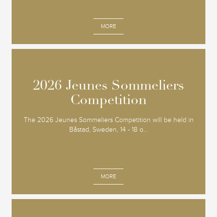
MORE
2026 Jeunes Sommeliers
2026 Jeunes Sommeliers
Competition
Competition
The 2026 Jeunes Sommeliers Competition will be held in
Båstad, Sweden, 14 - 18 o...
MORE