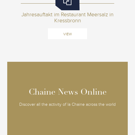
Jahresauftakt im Restaurant Meersalz in
Kressbronn
VIEW
Chaine News Online
Chaine News Online
Discover all the activity of la Chaine across the world