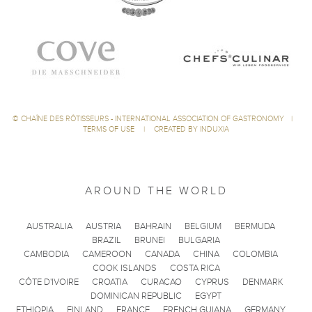
©
CHAÎNE DES RÔTISSEURS - INTERNATIONAL ASSOCIATION OF GASTRONOMY
|
TERMS OF USE
|
CREATED BY INDUXIA
AROUND THE WORLD
AUSTRALIA
AUSTRIA
BAHRAIN
BELGIUM
BERMUDA
BRAZIL
BRUNEI
BULGARIA
CAMBODIA
CAMEROON
CANADA
CHINA
COLOMBIA
COOK ISLANDS
COSTA RICA
CÔTE D'IVOIRE
CROATIA
CURACAO
CYPRUS
DENMARK
DOMINICAN REPUBLIC
EGYPT
ETHIOPIA
FINLAND
FRANCE
FRENCH GUIANA
GERMANY