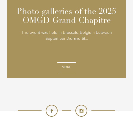
Photo galleries of the 2025
Photo galleries of the 2025
OMGD Grand Chapitre
OMGD Grand Chapitre
The event was held in Brussels, Belgium between
September 3rd and 6t...
MORE