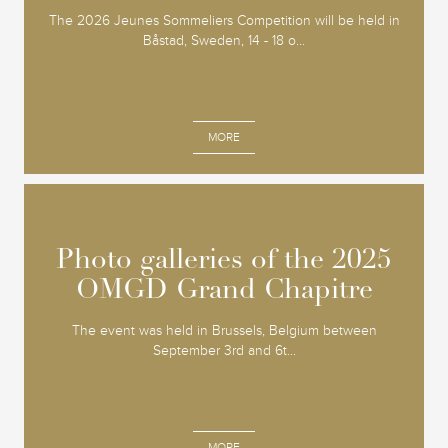
The 2026 Jeunes Sommeliers Competition will be held in
Båstad, Sweden, 14 - 18 o...
MORE
Photo galleries of the 2025
Photo galleries of the 2025
OMGD Grand Chapitre
OMGD Grand Chapitre
The event was held in Brussels, Belgium between
September 3rd and 6t...
MORE