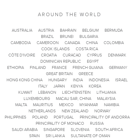
AROUND THE WORLD
AUSTRALIA
AUSTRIA
BAHRAIN
BELGIUM
BERMUDA
BRAZIL
BRUNEI
BULGARIA
CAMBODIA
CAMEROON
CANADA
CHINA
COLOMBIA
COOK ISLANDS
COSTA RICA
CÔTE D'IVOIRE
CROATIA
CURACAO
CYPRUS
DENMARK
DOMINICAN REPUBLIC
EGYPT
ETHIOPIA
FINLAND
FRANCE
FRENCH GUIANA
GERMANY
GREAT BRITAIN
GREECE
HONG KONG CHINA
HUNGARY
INDIA
INDONESIA
ISRAEL
ITALY
JAPAN
KENYA
KOREA
KUWAIT
LEBANON
LIECHTENSTEIN
LITHUANIA
LUXEMBOURG
MACAU SAR, CHINA
MALAYSIA
MALTA
MAURITIUS
MEXICO
MYANMAR
NAMIBIA
NETHERLANDS
NEW ZEALAND
NORWAY
PHILIPPINES
POLAND
PORTUGAL
PRINCIPALITY OF ANDORRA
PRINCIPALITY OF MONACO
RUSSIA
SAUDI ARABIA
SINGAPORE
SLOVENIA
SOUTH AFRICA
SPAIN
SRI LANKA
SULTANATE OF OMAN