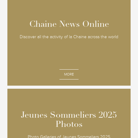
Chaine News Online
Chaine News Online
Discover all the activity of la Chaine across the world
MORE
Jeunes Sommeliers 2025
Jeunes Sommeliers 2025
Photos
Photos
Photo Galleries of Jeunes Sommeliers 2025