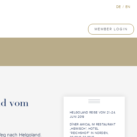
DE
/
EN
MEMBER LOGIN
nd vom
HELGOLAND REISE VOM 21.-24.
JUNI 2019
DÎNER AMICAL IM RESTAURANT
„HEIMISCH“, HOTEL
“REICHSHOF” IN NORDEN,
Weg nach Helgoland.