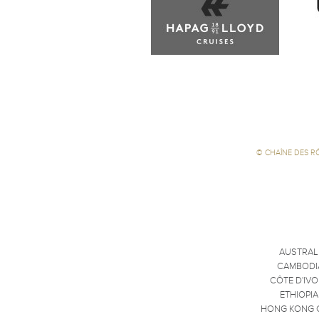
©
CHAÎNE DES R
AUSTRAL
CAMBODI
CÔTE D'IVO
ETHIOPIA
HONG KONG 