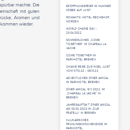
spürbar machte. Die
ERÖFFNUNGSFEIER IM HUMMER
inschaft mit guten
KÖBES AUF JUIST
drücke, Aromen und
ROMANTIK HOTEL REICHSHOF,
NORDEN
ir kommen wieder.
WORLD CHAÎNE DAY -
23.04.2022
SOMMERLICHES „COME
TOGETHER“ IM CHAPEAU LA
VACHE
COME TOGETHER IM
PARKHOTEL BREMEN
CHAINE REISE ZUR INSEL JUIST
VOM 07.10.22 - 09.10.22
ADVENTLICHES DÎNER AMICAL
IM PARKHOTEL BREMEN
DÎNER AMICAL 18.11.2022. IM
„CHAPEAU LA VACHE“ IN
BREMEN
JAHRESAUFTAKT DÎNER AMICAL
AM 03.02.2023 IM „DUE
FRATELLI“ IN BREMEN
KULINARISCHES
FRÜHLINGSWOCHENENDE IM
PARKHOTEL