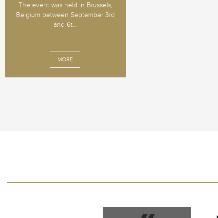
The event was held in Brussels,
Belgium between September 3rd
and 6t...
MORE