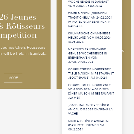
WOCHENENDE IN DANGAST
VOM 23.02.-25.02.2024
2026 Jeunes
2026 Jeunes
DÎNER MAISON „GRÜNKOHL
26 Jeunes
26 Jeunes
TRADITIONELL“ AM 24.02.2024
Sommeliers
Sommeliers
IM HOTEL GRAF BENTINCK IN
s Rôtisseurs
s Rôtisseurs
DANGAST.
Competition
Competition
mpetition
mpetition
KULINARISCHE CHAÎNE-REISE
HELGOLAND VOM 06.06.2024-
10.06.2024
The 2026 Jeunes Sommeliers
Jeunes Chefs Rôtisseurs
MARITIMES ERLEBNIS-UND
Competition will be held in Båstad,
 will be held in Istanbul...
GENUSS-WOCHENENDE IN
Sweden, 14 - 18 o...
BREMERHAVEN VOM
30.08.-01.09.2024
GOURMETREISE NORDERNEY
TABLE MAISON IM RESTAURANT
MORE
MORE
„BOOTSHAUS“ AM 04.10.24
GOURMETREISE NORDERNEY
VOM 03.10.2024 – 06.10.2024
DȊNER MAISON IM RESTAURANT
„LA MER“
„GANS MAL ANDERS“ DȊNER
AMICAL 15.11.2024 CHAPEAU LA
VACHE
NIKOLAUS DȊNER AMICAL IM
PARKHOTEL BREMEN AM
06.12.2024