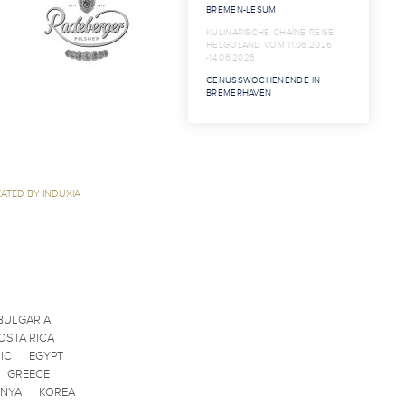
BREMEN-LESUM
KULINARISCHE CHAÎNE-REISE
HELGOLAND VOM 11.06.2026
-14.06.2026
GENUSSWOCHENENDE IN
BREMERHAVEN
ATED BY INDUXIA
BULGARIA
OSTA RICA
IC
EGYPT
GREECE
ENYA
KOREA