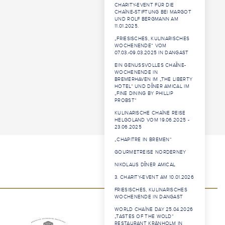
CHARITY-EVENT FÜR DIE
CHAÎNE-STIFTUNG BEI MARGOT
UND ROLF BERGMANN AM
11.01.2025.
„FRIESISCHES, KULINARISCHES
WOCHENENDE“ VOM
07.03.-09.03.2025 IN DANGAST
EIN GENUSSVOLLES CHAȊNE-
WOCHENENDE IN
BREMERHAVEN IM „THE LIBERTY
HOTEL“ UND DȊNER AMICAL IM
„FINE DINING BY PHILLIP
PROBST“
KULINARISCHE CHAÎNE REISE
HELGOLAND VOM 19.06.2025 -
23.06.2025
„CHAPITRE IN BREMEN“
GOURMETREISE NORDERNEY
NIKOLAUS DȊNER AMICAL
3. CHARITY-EVENT AM 10.01.2026
FRIESISCHES, KULINARISCHES
WOCHENENDE IN DANGAST
WORLD CHAÎNE DAY 25.04.2026
„TASTES OF THE WOLD“
RESTAURANT KRÄNHOLM IN