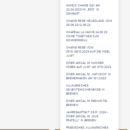
WORLD CHAÎNE DAY AM
22.04.2023 IM „EDO“ IN
DANGAST
CHAINE REISE HELGOLAND VOM
08.06.23-12.06.23
CHAPEAU LA VACHE 24.08.23
COME TOGETHER ZUM
SOMMERMENÜ
CHAÎNE REISE VOM
05.10.-08.10.2023 AUF DIE INSEL
JUIST
DÎNER AMICAL IM HUMMER
KÖBES AUF JUIST AM 07.10.2023
DÎNER AMICAL IM „NATUSCH“ IN
BREMERHAVEN AM 18.11.2023
KULINARISCHES
ADVENTSWOCHENENDE IN
BREMEN
DINER AMICAL IM PARKHOTEL
BREMEN
JAHRESAUFTAKT 26.01. 2024 -
DÎNER AMICAL IM „DUE
FRATELLI“ IN BREMEN
FRIESISCHES, KULINARISCHES