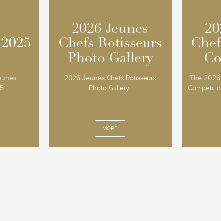
2026 Jeunes
2026 Jeunes
20
20
 2025
 2025
Chefs Rotisseurs
Chefs Rotisseurs
Chef
Chef
Photo Gallery
Photo Gallery
Co
Co
Jeunes
2026 Jeunes Chefs Rotisseurs
The 2026 
25
Photo Gallery
Competition
MORE