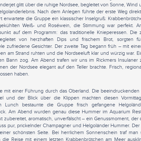
derjet glitt über die ruhige Nordsee, begleitet von Sonne, Wind u
Helgolanderlebnis. Nach dem Anlegen führte der erste Weg dire
rwartete die Gruppe ein klassischer Inselgruß: Krabbenbrötchen
ekühlten Weiß- und Roséwein, die Stimmung war perfekt. A
punkt auf dem Programm: das traditionelle Knieperessen. Die
egleitet von herzhaften Dips und frischem Brot, sorgten fü
le zufriedene Gesichter. Der zweite Tag begann früh – mit eine
n am Strand ruhten und die Nordseeluft klar und würzig war. Ein
nen Bann zog. Am Abend trafen wir uns im Rickmers Insulaner 
en der Nordsee elegant auf den Teller brachte. Frisch, regional
nossen haben.
te mit einer Führung durch das Oberland. Die beeindruckende
l und der Blick über die Klippen machten diesen Vormitta
eim Lunch bestaunte die Gruppe frisch gefangene Helgolä
blick. Am Abend wurden genau diese Hummer im Aquarium Rest
ekt zubereitet, aromatisch, unverfälscht – ein Genussmoment, der d
uss pur, prickelnder Champagner und Helgoländer Hummer. Der 
einer schönsten Seite. Bei herrlichem Sonnenschein traf man 
ie Reise mit einem letzten Krabbenbrötchen am Meer ausklin