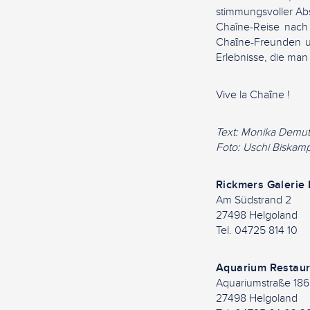
stimmungsvoller Ab
Chaîne‑Reise nach
Chaȋne-Freunden u
Erlebnisse, die man
Vive la Chaȋne !
Text: Monika Demut
Foto: Uschi Biskamp
Rickmers Galerie 
Am Südstrand 2
27498 Helgoland
Tel. 04725 814 10
Aquarium Restaur
Aquariumstraße 186
27498 Helgoland