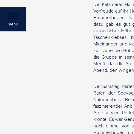
Der Katamaran Halun
Vorfreude auf ihr 
Hummerbuden. Dort e
dazu gab es gut g
menu
kulinarischer Höhe
Taschenkrebses, b
Miteinander und vie
zur Düne, wo Robbe
die Gruppe in sei
Menü, das die Arom
Abend, den wir ge
Der Samstag starte
Rufen der Seevöge
Naturerlebnis. B
faszinierender An
Arne serviert. Perf
krönte. Es war Gen
noch einmal von s
Hummerbuden, um d