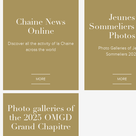
Jeunes
Jeunes
Chaine News
Chaine News
Sommeliers
Sommeliers
Online
Online
Photos
Photos
Discover all the activity of la Chaine
Photo Galleries of 
across the world
Sommeliers 20
MORE
MORE
Photo galleries of
Photo galleries of
the 2025 OMGD
the 2025 OMGD
Grand Chapitre
Grand Chapitre