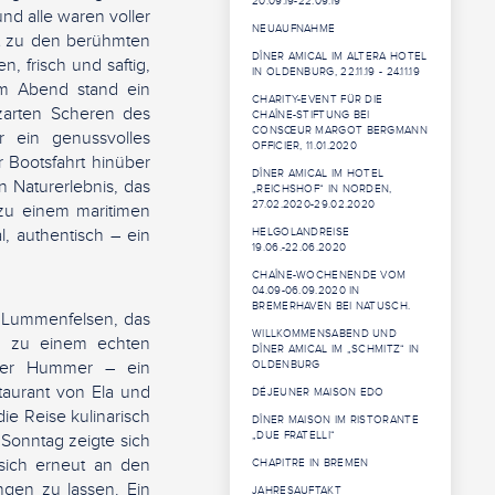
20.09.19-22.09.19
nd alle waren voller
NEUAUFNAHME
kt zu den berühmten
DÎNER AMICAL IM ALTERA HOTEL
, frisch und saftig,
IN OLDENBURG, 22.11.19 - 24.11.19
m Abend stand ein
CHARITY-EVENT FÜR DIE
 zarten Scheren des
CHAÎNE-STIFTUNG BEI
CONSŒUR MARGOT BERGMANN
r ein genussvolles
OFFICIER, 11.01.2020
r Bootsfahrt hinüber
DÎNER AMICAL IM HOTEL
 Naturerlebnis, das
„REICHSHOF“ IN NORDEN,
27.02.2020-29.02.2020
zu einem maritimen
, authentisch – ein
HELGOLANDREISE
19.06.-22.06.2020
CHAÎNE-WOCHENENDE VOM
04.09-06.09.2020 IN
BREMERHAVEN BEI NATUSCH.
n Lummenfelsen, das
WILLKOMMENSABEND UND
g zu einem echten
DÎNER AMICAL IM „SCHMITZ“ IN
nder Hummer – ein
OLDENBURG
aurant von Ela und
DÉJEUNER MAISON EDO
ie Reise kulinarisch
DÎNER MAISON IM RISTORANTE
„DUE FRATELLI“
Sonntag zeigte sich
sich erneut an den
CHAPITRE IN BREMEN
gen zu lassen. Ein
JAHRESAUFTAKT