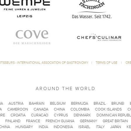
ÔTISSEURS - INTERNATIONAL ASSOCIATION OF GASTRONOMY
|
TERMS OF USE
|
CRE
AROUND THE WORLD
IA
AUSTRIA
BAHRAIN
BELGIUM
BERMUDA
BRAZIL
BRUNEI
A
CAMEROON
CANADA
CHINA
COLOMBIA
COOK ISLANDS
C
IRE
CROATIA
CURACAO
CYPRUS
DENMARK
DOMINICAN REPUBL
FINLAND
FRANCE
FRENCH GUIANA
GERMANY
GREAT BRITAIN
CHINA
HUNGARY
INDIA
INDONESIA
ISRAEL
ITALY
JAPAN
K