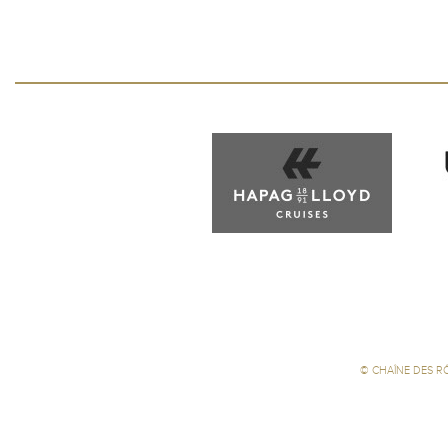
©
CHAÎNE DES R