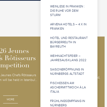
WEINLESE IN FRANKEN :
DIE RUHE VOR DEM
STURM
ARVENA HOTELS – 4 X IN
FRANKEN
HOTEL UND RESTAURANT
BÜRGERREUTH IN
BAYREUTH
2026 Jeunes
2026 Jeunes
26 Jeunes
26 Jeunes
Sommeliers
Sommeliers
WEIHNACHTSFEIER –
s Rôtisseurs
s Rôtisseurs
JAHRESAUSKLANG 2022
Competition
Competition
mpetition
mpetition
SAISONERÖFFNUNG IN
The 2026 Jeunes Sommeliers
NÜRNBERGS ALTSTADT
Jeunes Chefs Rôtisseurs
Competition will be held in Båstad,
 will be held in Istanbul...
Sweden, 14 - 18 o...
FISCHESSEN AM
ASCHERMITTWOCH À LA
ITALIA
MORE
MORE
FRÜHLINGSEMPFANG IN
NÜRNBERG