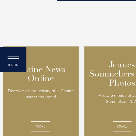
Jeunes
Jeunes
menu
Chaine News
Chaine News
Sommeliers
Sommeliers
Online
Online
Photos
Photos
Discover all the activity of la Chaine
Photo Galleries of 
across the world
Sommeliers 20
MORE
MORE