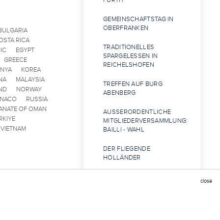
FÜRTH
GEMEINSCHAFTSTAG IN
OBERFRANKEN
BULGARIA
OSTA RICA
TRADITIONELLES
IC
EGYPT
SPARGELESSEN IN
GREECE
REICHELSHOFEN
ENYA
KOREA
NA
MALAYSIA
TREFFEN AUF BURG
ND
NORWAY
ABENBERG
ONACO
RUSSIA
ANATE OF OMAN
AUSSERORDENTLICHE M
RKIYE
ITGLIEDERVERSAMMLUNG:
VIETNAM
BAILLI - WAHL
DER FLIEGENDE
HOLLÄNDER
HERBSTSAISON IN DER
close
KUPFERPFANNE – FÜRTH
EINKEHR IN BAYREUTH