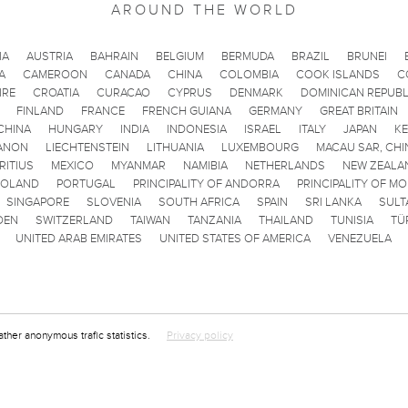
AROUND THE WORLD
IA
AUSTRIA
BAHRAIN
BELGIUM
BERMUDA
BRAZIL
BRUNEI
A
CAMEROON
CANADA
CHINA
COLOMBIA
COOK ISLANDS
C
IRE
CROATIA
CURACAO
CYPRUS
DENMARK
DOMINICAN REPUBL
FINLAND
FRANCE
FRENCH GUIANA
GERMANY
GREAT BRITAIN
CHINA
HUNGARY
INDIA
INDONESIA
ISRAEL
ITALY
JAPAN
K
ANON
LIECHTENSTEIN
LITHUANIA
LUXEMBOURG
MACAU SAR, CHI
RITIUS
MEXICO
MYANMAR
NAMIBIA
NETHERLANDS
NEW ZEALA
POLAND
PORTUGAL
PRINCIPALITY OF ANDORRA
PRINCIPALITY OF M
SINGAPORE
SLOVENIA
SOUTH AFRICA
SPAIN
SRI LANKA
SULT
DEN
SWITZERLAND
TAIWAN
TANZANIA
THAILAND
TUNISIA
TÜ
UNITED ARAB EMIRATES
UNITED STATES OF AMERICA
VENEZUELA
ather anonymous trafic statistics.
Privacy policy