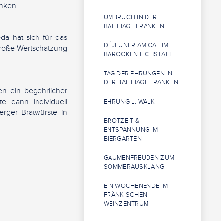
anken.
UMBRUCH IN DER
BAILLIAGE FRANKEN
da hat sich für das
DÉJEUNER AMICAL IM
große Wertschätzung
BAROCKEN EICHSTÄTT
TAG DER EHRUNGEN IN
DER BAILLIAGE FRANKEN
en ein begehrlicher
e dann individuell
EHRUNG L. WALK
erger Bratwürste in
BROTZEIT &
ENTSPANNUNG IM
BIERGARTEN
GAUMENFREUDEN ZUM
SOMMERAUSKLANG
EIN WOCHENENDE IM
FRÄNKISCHEN
WEINZENTRUM