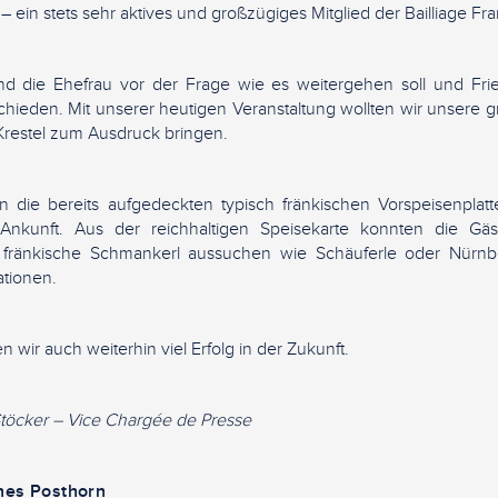
– ein stets sehr aktives und großzügiges Mitglied der Bailliage Fr
 die Ehefrau vor der Frage wie es weitergehen soll und Frie
hieden. Mit unserer heutigen Veranstaltung wollten wir unsere 
Krestel zum Ausdruck bringen.
die bereits aufgedeckten typisch fränkischen Vorspeisenplatt
 Ankunft. Aus der reichhaltigen Speisekarte konnten die Gäst
bte fränkische Schmankerl aussuchen wie Schäuferle oder Nürnb
ationen.
ir auch weiterhin viel Erfolg in der Zukunft.
Stöcker – Vice Chargée de Presse
nes Posthorn