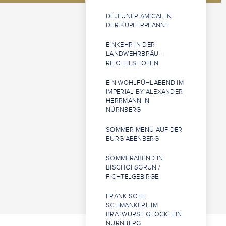
DÉJEUNER AMICAL IN
DER KUPFERPFANNE
EINKEHR IN DER
LANDWEHRBRÄU –
REICHELSHOFEN
EIN WOHLFÜHLABEND IM
IMPERIAL BY ALEXANDER
HERRMANN IN
NÜRNBERG
SOMMER-MENÜ AUF DER
BURG ABENBERG
SOMMERABEND IN
BISCHOFSGRÜN /
FICHTELGEBIRGE
FRÄNKISCHE
SCHMANKERL IM
BRATWURST GLÖCKLEIN
NÜRNBERG