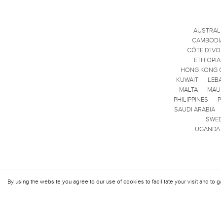
AUSTRAL
CAMBODI
CÔTE D'IVO
ETHIOPIA
HONG KONG 
KUWAIT
LEB
MALTA
MAU
PHILIPPINES
SAUDI ARABIA
SWE
UGANDA
By using the website you agree to our use of cookies to facilitate your visit and to g