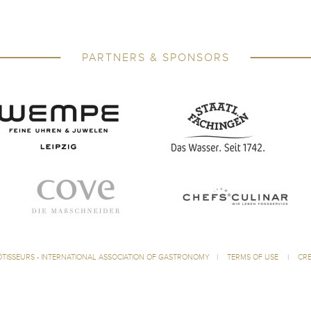
PARTNERS & SPONSORS
ÔTISSEURS - INTERNATIONAL ASSOCIATION OF GASTRONOMY
|
TERMS OF USE
|
CRE