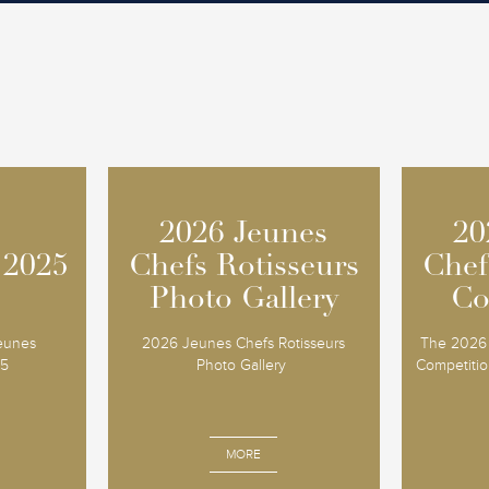
2026 Jeunes
2026 Jeunes
20
20
 2025
 2025
Chefs Rotisseurs
Chefs Rotisseurs
Chef
Chef
Photo Gallery
Photo Gallery
Co
Co
Jeunes
2026 Jeunes Chefs Rotisseurs
The 2026 
25
Photo Gallery
Competition
MORE