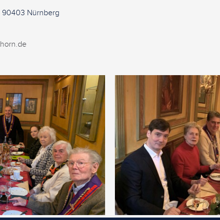
 – 90403 Nürnberg
thorn.de