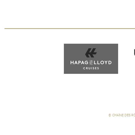
©
CHAÎNE DES R