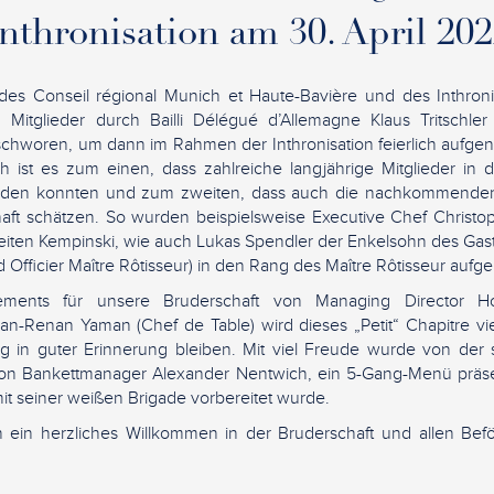
nthronisation am 30. April 20
es Conseil régional Munich et Haute-Bavière und des Inthroni
Mitglieder durch Bailli Délégué d’Allemagne Klaus Tritschler
schworen, um dann im Rahmen der Inthronisation feierlich auf
ch ist es zum einen, dass zahlreiche langjährige Mitglieder in
rden konnten und zum zweiten, dass auch die nachkommende
haft schätzen. So wurden beispielsweise Executive Chef Christ
eiten Kempinski, wie auch Lukas Spendler der Enkelsohn des Gas
Officier Maître Rôtisseur) in den Rang des Maître Rôtisseur au
ents für unsere Bruderschaft von Managing Director H
inan-Renan Yaman (Chef de Table) wird dieses „Petit“ Chapitre 
ig in guter Erinnerung bleiben. Mit viel Freude wurde von der
von Bankettmanager Alexander Nentwich, ein 5-Gang-Menü präse
it seiner weißen Brigade vorbereitet wurde.
en ein herzliches Willkommen in der Bruderschaft und allen Befö