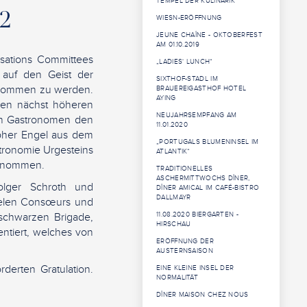
TEMPEL DER KULINARIK“
22
WIESN-ERÖFFNUNG
JEUNE CHAÎNE - OKTOBERFEST
AM 01.10.2019
sations Committees
„LADIES‘ LUNCH“
 auf den Geist der
SIXTHOF-STADL IM
genommen zu werden.
BRAUEREIGASTHOF HOTEL
AYING
 den nächst höheren
NEUJAHRSEMPFANG AM
n Gastronomen den
11.01.2020
opher Engel aus dem
„PORTUGALS BLUMENINSEL IM
tronomie Urgesteins
ATLANTIK“
fgenommen.
TRADITIONELLES
ASCHERMITTWOCHS DÎNER,
olger Schroth und
DÎNER AMICAL IM CAFÉ-BISTRO
DALLMAYR
vielen Consœurs und
 schwarzen Brigade,
11.08.2020 BIERGARTEN -
HIRSCHAU
ntiert, welches von
ERÖFFNUNG DER
AUSTERNSAISON
rderten Gratulation.
EINE KLEINE INSEL DER
NORMALITÄT
DÎNER MAISON CHEZ NOUS