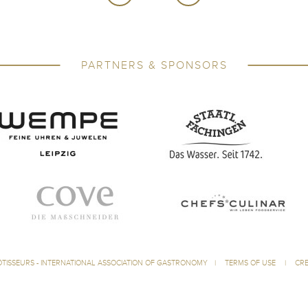
PARTNERS & SPONSORS
ÔTISSEURS - INTERNATIONAL ASSOCIATION OF GASTRONOMY
|
TERMS OF USE
|
CRE