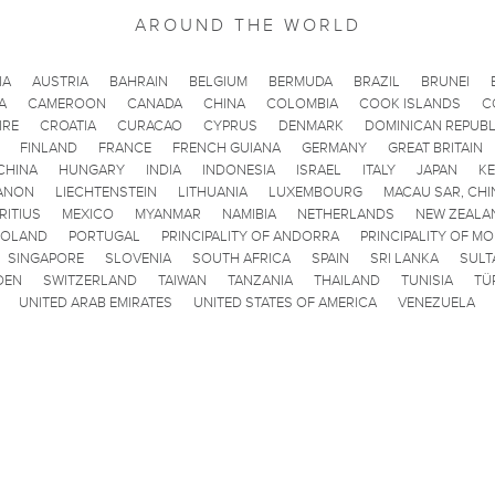
AROUND THE WORLD
IA
AUSTRIA
BAHRAIN
BELGIUM
BERMUDA
BRAZIL
BRUNEI
A
CAMEROON
CANADA
CHINA
COLOMBIA
COOK ISLANDS
C
IRE
CROATIA
CURACAO
CYPRUS
DENMARK
DOMINICAN REPUBL
FINLAND
FRANCE
FRENCH GUIANA
GERMANY
GREAT BRITAIN
CHINA
HUNGARY
INDIA
INDONESIA
ISRAEL
ITALY
JAPAN
K
ANON
LIECHTENSTEIN
LITHUANIA
LUXEMBOURG
MACAU SAR, CHI
RITIUS
MEXICO
MYANMAR
NAMIBIA
NETHERLANDS
NEW ZEALA
POLAND
PORTUGAL
PRINCIPALITY OF ANDORRA
PRINCIPALITY OF M
SINGAPORE
SLOVENIA
SOUTH AFRICA
SPAIN
SRI LANKA
SULT
DEN
SWITZERLAND
TAIWAN
TANZANIA
THAILAND
TUNISIA
TÜ
UNITED ARAB EMIRATES
UNITED STATES OF AMERICA
VENEZUELA