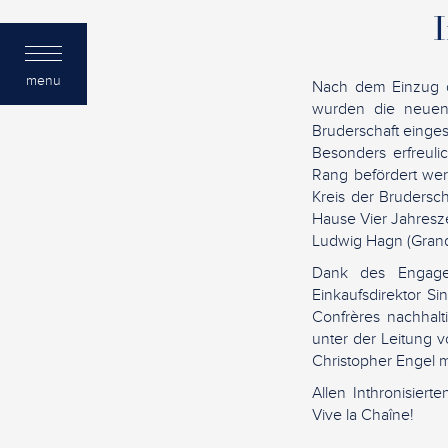
I
menu
Nach dem Einzug d
wurden die neuen 
Bruderschaft einge
Besonders erfreuli
Rang befördert we
Kreis der Brudersc
Hause Vier Jahresz
Ludwig Hagn (Grand 
Dank des Engagem
Einkaufsdirektor S
Confrères nachhalt
unter der Leitung 
Christopher Engel m
Allen Inthronisiert
Vive la Chaîne!