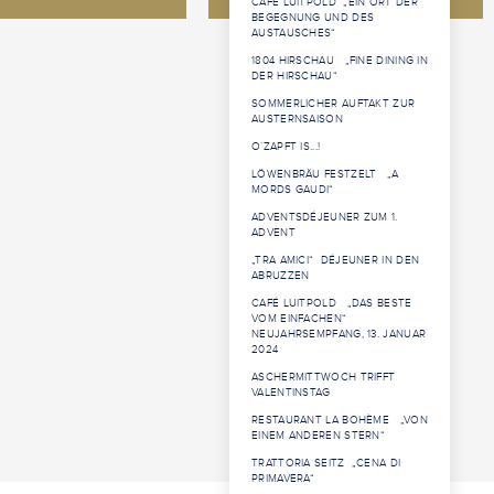
CAFÉ LUITPOLD „EIN ORT DER
BEGEGNUNG UND DES
AUSTAUSCHES“
1804 HIRSCHAU „FINE DINING IN
DER HIRSCHAU“
SOMMERLICHER AUFTAKT ZUR
AUSTERNSAISON
O´ZAPFT IS...!
LÖWENBRÄU FESTZELT „A
MORDS GAUDI“
ADVENTSDÉJEUNER ZUM 1.
ADVENT
„TRA AMICI“ DÉJEUNER IN DEN
ABRUZZEN
CAFÉ LUITPOLD „DAS BESTE
VOM EINFACHEN“
NEUJAHRSEMPFANG, 13. JANUAR
2024
ASCHERMITTWOCH TRIFFT
VALENTINSTAG
RESTAURANT LA BOHÈME „VON
EINEM ANDEREN STERN“
TRATTORIA SEITZ „CENA DI
PRIMAVERA“