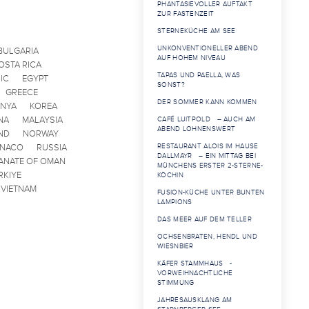
PHANTASIEVOLLER AUFTAKT
ZUR FASTENZEIT
STERNEKÜCHE AM SEE
UNKONVENTIONELLER ABEND
BULGARIA
AUF HOHEM NIVEAU
OSTA RICA
TAPAS UND PAELLA, WAS
IC
EGYPT
SONST?
GREECE
DER SOMMER KANN KOMMEN
ENYA
KOREA
NA
MALAYSIA
CAFÉ LUITPOLD – AUCH AM
ABEND LOHNENSWERT
ND
NORWAY
ONACO
RUSSIA
RESTAURANT ALOIS IM HAUSE
DALLMAYR – EIN MITTAG BEI
ANATE OF OMAN
MÜNCHENS ERSTER 2-STERNE-
RKIYE
KÖCHIN
VIETNAM
FUSION-KÜCHE UNTER BUNTEN
LAMPIONS
DAS MEER AUF DEM TELLER
OCHSENBRATEN, HENDL UND
WIESNBIER
KÄFER STAMMHAUS -
VORWEIHNACHTLICHE
STIMMUNG
JAHRESAUSKLANG AM