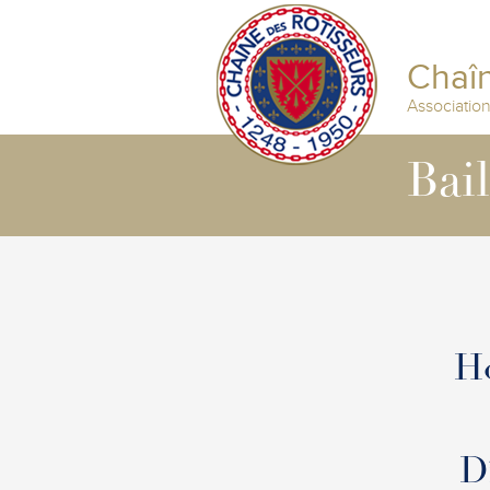
Chaîn
Associatio
Bai
Ho
D