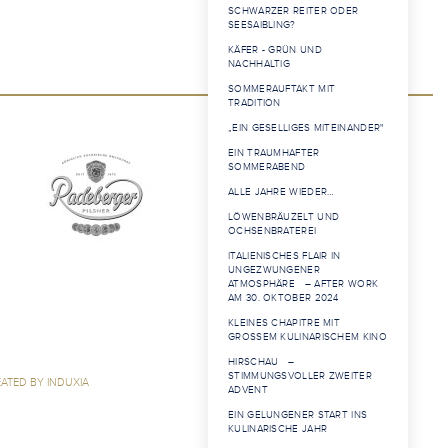
SCHWARZER REITER ODER
SEESAIBLING?
KÄFER - GRÜN UND
NACHHALTIG
SOMMERAUFTAKT MIT
TRADITION
„EIN GESELLIGES MITEINANDER"
EIN TRAUMHAFTER
SOMMERABEND
ALLE JAHRE WIEDER…
LÖWENBRÄUZELT UND
OCHSENBRATEREI
ITALIENISCHES FLAIR IN
UNGEZWUNGENER
ATMOSPHÄRE – AFTER WORK
AM 30. OKTOBER 2024
KLEINES CHAPITRE MIT
GROSSEM KULINARISCHEM KINO
HIRSCHAU –
STIMMUNGSVOLLER ZWEITER
ATED BY INDUXIA
ADVENT
EIN GELUNGENER START INS
KULINARISCHE JAHR