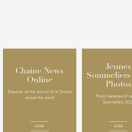
Jeunes
Jeunes
Chaine News
Chaine News
Sommeliers
Sommeliers
Online
Online
Photos
Photos
Discover all the activity of la Chaine
Photo Galleries of 
across the world
Sommeliers 20
MORE
MORE