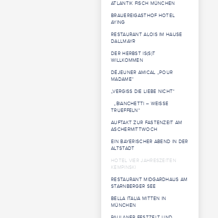
ATLANTIK FISCH MÜNCHEN
BRAUEREIGASTHOF HOTEL
AYING
RESTAURANT ALOIS IM HAUSE
DALLMAYR
DER HERBST IS(S)T
WILLKOMMEN
DÉJEUNER AMICAL „POUR
MADAME“
„VERGISS DIE LIEBE NICHT“
„BIANCHETTI – WEISSE
TRUEFFELN“
AUFTAKT ZUR FASTENZEIT AM
ASCHERMITTWOCH
EIN BAYERISCHER ABEND IN DER
ALTSTADT
HOTEL VIER JAHRESZEITEN
KEMPINSKI
RESTAURANT MIDGARDHAUS AM
STARNBERGER SEE
BELLA ITALIA MITTEN IN
MÜNCHEN
PAULANER FESTZELT UND