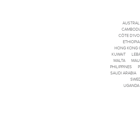
AUSTRAL
CAMBODI
CÔTE D'IVO
ETHIOPIA
HONG KONG 
KUWAIT
LEB
MALTA
MAU
PHILIPPINES
SAUDI ARABIA
SWE
UGANDA