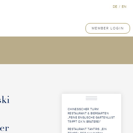
DE
/
EN
MEMBER LOGIN
ski
CHINESISCHER TURM
RESTAURANT & BIERGARTEN
„FEINE ENGLISCHE GARTENLUST
TRIFFT OX`N BRATEREI“
er
RESTAURANT TANTRIS „EIN