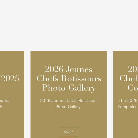
2026 Jeunes
2026 Jeunes
20
20
 2025
 2025
Chefs Rotisseurs
Chefs Rotisseurs
Chef
Chef
Photo Gallery
Photo Gallery
Co
Co
Jeunes
2026 Jeunes Chefs Rotisseurs
The 2026 
25
Photo Gallery
Competition
MORE