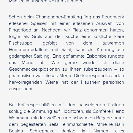
Mitglied in unseren Reihen zu haben.
Schon beim Champagner-Empfang fing das Feuerwerk
erlesener Speisen mit einer erlesenen Auswahl von
Fingerfood an. Nachdem wir Platz genommen hatten,
folgte als Gruß aus der Küche eine köstliche klare
Fischsuppe, gefolgt von dem lauwarmen
Hummermedaillons mit Salat, kam als Krönung ein
gedämpfter Saibling. Eine geflämmte Eisbombe rundete
das Menu ab. Wie gerne würde ich diese
Geschmacksexplosionen zu Ihnen rüberzaubern – so
phantastisch war dieses Menu. Die korrespondierenden
hervorragenden Weine hat der Hausherr persönlich
ausgesucht.
Bei Kaffeespezialitäten mit den hauseigenen Pralinen
schlug die Stimmung auf Hochtoren, als Confrère Heinz
Wehmann mit der weißen und schwarzen Brigade unter
dem begeisterten Beifall einmarschierte. Mme le Bailli
Bettina Schliephake dankte im Namen alles