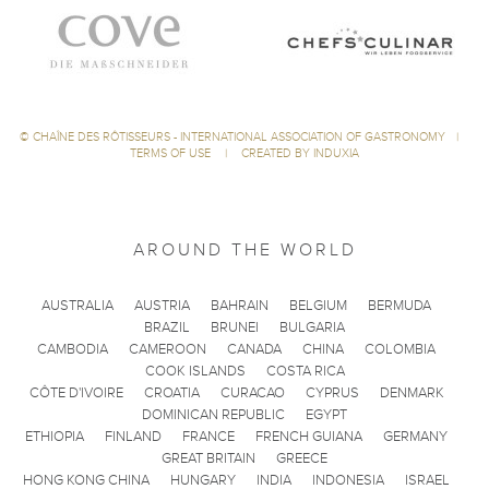
©
CHAÎNE DES RÔTISSEURS - INTERNATIONAL ASSOCIATION OF GASTRONOMY
|
TERMS OF USE
|
CREATED BY INDUXIA
AROUND THE WORLD
AUSTRALIA
AUSTRIA
BAHRAIN
BELGIUM
BERMUDA
BRAZIL
BRUNEI
BULGARIA
CAMBODIA
CAMEROON
CANADA
CHINA
COLOMBIA
COOK ISLANDS
COSTA RICA
CÔTE D'IVOIRE
CROATIA
CURACAO
CYPRUS
DENMARK
DOMINICAN REPUBLIC
EGYPT
ETHIOPIA
FINLAND
FRANCE
FRENCH GUIANA
GERMANY
GREAT BRITAIN
GREECE
HONG KONG CHINA
HUNGARY
INDIA
INDONESIA
ISRAEL