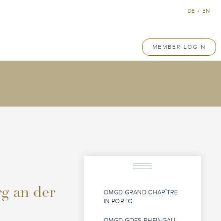
DE
/
EN
MEMBER LOGIN
g an der
OMGD GRAND CHAPÎTRE
IN PORTO
OMGD GOES RHEINGAU