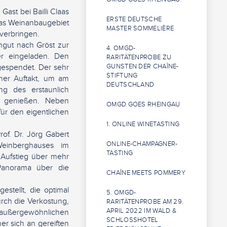
ast bei Bailli Claas
ERSTE DEUTSCHE
 das Weinanbaugebiet
MASTER SOMMELIÈRE
verbringen.
ngut nach Gröst zur
4. OMGD-
er eingeladen. Den
RARITÄTENPROBE ZU
 gespendet. Der sehr
GUNSTEN DER CHAÎNE-
STIFTUNG
ner Auftakt, um am
DEUTSCHLAND
g des erstaunlich
u genießen. Neben
OMGD GOES RHEINGAU
ür den eigentlichen
1. ONLINE WINETASTING
rof. Dr. Jörg Gabert
ONLINE-CHAMPAGNER-
einberghauses im
TASTING
Aufstieg über mehr
Panorama über die
CHAÎNE MEETS POMMERY
stellt, die optimal
5. OMGD-
ch die Verkostung,
RARITÄTENPROBE AM 29.
APRIL 2022 IM WALD &
 außergewöhnlichen
SCHLOSSHOTEL
r sich an gereiften