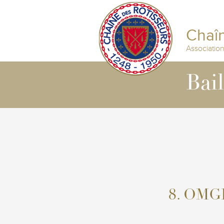
Chaîn
Associatio
Bai
8. OMGD