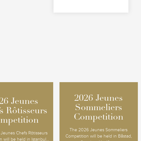
2026 Jeunes
2026 Jeunes
26 Jeunes
26 Jeunes
Sommeliers
Sommeliers
s Rôtisseurs
s Rôtisseurs
Competition
Competition
mpetition
mpetition
The 2026 Jeunes Sommeliers
Jeunes Chefs Rôtisseurs
Competition will be held in Båstad,
 will be held in Istanbul...