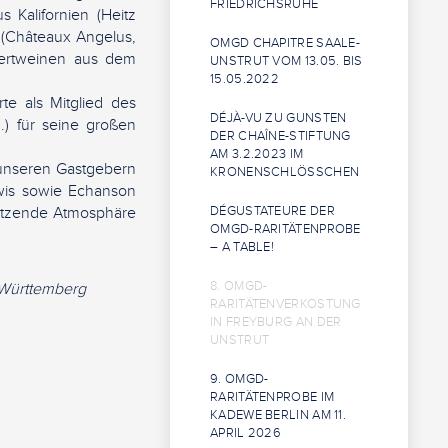
FRIEDRICHSRUHE
 Kalifornien (Heitz
x (Châteaux Angelus,
OMGD CHAPITRE SAALE-
ssertweinen aus dem
UNSTRUT VOM 13.05. BIS
15.05.2022
te als Mitglied des
DÉJÀ-VU ZU GUNSTEN
.) für seine großen
DER CHAÎNE-STIFTUNG
AM 3.2.2023 IM
, unseren Gastgebern
KRONENSCHLÖSSCHEN
awis sowie Echanson
hätzende Atmosphäre
DÉGUSTATEURE DER
OMGD-RARITÄTENPROBE
– A TABLE!
8. OMGD-
en-Württemberg
RARITÄTENVERKOSTUNG
IN FREYBURG AN DER
UNSTRUT
9. OMGD-
RARITÄTENPROBE IM
KADEWE BERLIN AM 11.
APRIL 2026