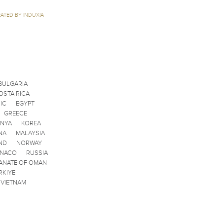
ATED BY INDUXIA
BULGARIA
OSTA RICA
IC
EGYPT
GREECE
ENYA
KOREA
NA
MALAYSIA
ND
NORWAY
ONACO
RUSSIA
ANATE OF OMAN
RKIYE
VIETNAM