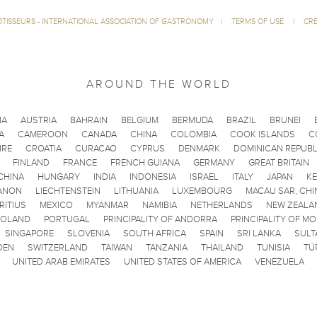
ÔTISSEURS - INTERNATIONAL ASSOCIATION OF GASTRONOMY
|
TERMS OF USE
|
CRE
AROUND THE WORLD
IA
AUSTRIA
BAHRAIN
BELGIUM
BERMUDA
BRAZIL
BRUNEI
A
CAMEROON
CANADA
CHINA
COLOMBIA
COOK ISLANDS
C
IRE
CROATIA
CURACAO
CYPRUS
DENMARK
DOMINICAN REPUBL
FINLAND
FRANCE
FRENCH GUIANA
GERMANY
GREAT BRITAIN
CHINA
HUNGARY
INDIA
INDONESIA
ISRAEL
ITALY
JAPAN
K
ANON
LIECHTENSTEIN
LITHUANIA
LUXEMBOURG
MACAU SAR, CHI
RITIUS
MEXICO
MYANMAR
NAMIBIA
NETHERLANDS
NEW ZEALA
POLAND
PORTUGAL
PRINCIPALITY OF ANDORRA
PRINCIPALITY OF M
SINGAPORE
SLOVENIA
SOUTH AFRICA
SPAIN
SRI LANKA
SULT
DEN
SWITZERLAND
TAIWAN
TANZANIA
THAILAND
TUNISIA
TÜ
UNITED ARAB EMIRATES
UNITED STATES OF AMERICA
VENEZUELA