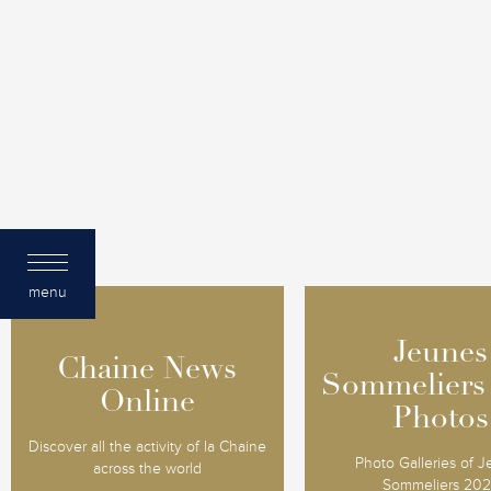
menu
Jeunes
Jeunes
Chaine News
Chaine News
Sommeliers
Sommeliers
Online
Online
Photos
Photos
Discover all the activity of la Chaine
Photo Galleries of 
across the world
Sommeliers 20