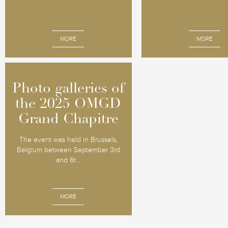
MORE
MORE
Photo galleries of
Photo galleries of
the 2025 OMGD
the 2025 OMGD
Grand Chapitre
Grand Chapitre
The event was held in Brussels,
Belgium between September 3rd
and 6t...
MORE