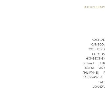
©
CHAÎNE DES R
AUSTRAL
CAMBODI
CÔTE D'IVO
ETHIOPIA
HONG KONG 
KUWAIT
LEB
MALTA
MAU
PHILIPPINES
SAUDI ARABIA
SWE
UGANDA