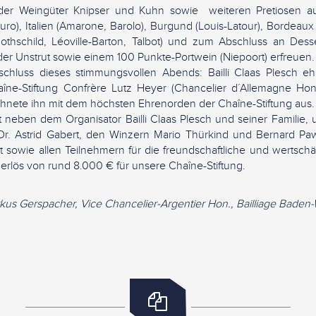
 der Weingüter Knipser und Kuhn sowie weiteren Pretiosen aus
Douro), Italien (Amarone, Barolo), Burgund (Louis-Latour), Bordeau
-Rothschild, Léoville-Barton, Talbot) und zum Abschluss an De
er Unstrut sowie einem 100 Punkte-Portwein (Niepoort) erfreuen.
hluss dieses stimmungsvollen Abends: Bailli Claas Plesch ehr
îne-Stiftung Confrère Lutz Heyer (Chancelier d´Allemagne Hon
chnete ihn mit dem höchsten Ehrenorden der Chaîne-Stiftung aus.
t neben dem Organisator Bailli Claas Plesch und seiner Familie
 Dr. Astrid Gabert, den Winzern Mario Thürkind und Bernard P
sowie allen Teilnehmern für die freundschaftliche und wertsc
rlös von rund 8.000 € für unsere Chaîne-Stiftung.
rkus Gerspacher, Vice Chancelier-Argentier Hon., Bailliage Bad