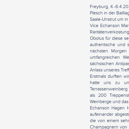
Freyburg, 4.-6.4.20
Plesch in der Baill
Saale-Unstrut um i
Vice Echanson Mari
Raritätenverkostu
Obolus für diese se
authentische und 
nächsten Morgen i
umfangreichen We
sächsischen Antipa
Anlass unseres Tre
Erstmals durften wi
hatte uns zu un
Terrassenweinberg
als 200 Treppens
Weinberge und das 
Echanson Hagen Hop
aufeinander abges
die von einem seh
Champagnern von Ce