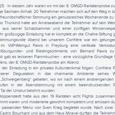
25 In diesem Jahr waren wir mit der 8. OMGD-Raritätenprobe zu G
iage Sachsen-Anhalt. 20 Teilnehmer machten sich auf den Weg in
n freundschaftlicher Stimmung ein genussreiches Wochenende zu 
o Thürkind hatte am Anreiseabend die Teilnehmer auf sein Wei
ng aus seiner Schatzkammer und einer zünftigen Winzervesp
hr großzügige Einladung hat er komplett an die Chaîne-Stiftung
stimmungsvolle Abend bei unserem Confrère war ein gelunge
m VdP-Weingut Pawis in Freyburg eine vertikale Verkostun
ißburgunder- und Rieslingsortiments von Bernard Pawis z
sti gab es leckeren Flammkuchen - eine vorzügliche Grundlage f
ffens, der 8. OMGD-Raritätenprobe am Abend.
r der Einladung in ein privates Kulturdenkmal folgen: Confrère P
serer Degustation in das charmante Ambiente seines W
 „Schweigenberg“ gebeten, wo wir nach einem anstrengenden 
tufen in der Abendstimmung mit einem beeindruckenden 
Tal der Unstrut belohnt wurden.
penstedt hatte aus den 19 Raritäten acht Flights zusammenge
timmt waren und moderierte gewohnt kompetent und amüsant dur
r passenden Menü von Sven Krieg begleitet wurde. Nach zwei
dric Bouchard und aus dem Haus Miraval durften die Teilnehme