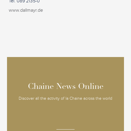
Tel. 089 2135-0
www.dallmayr.de
Chaine News Online
Chaine News Online
Discover all the activity of la Chaine across the world