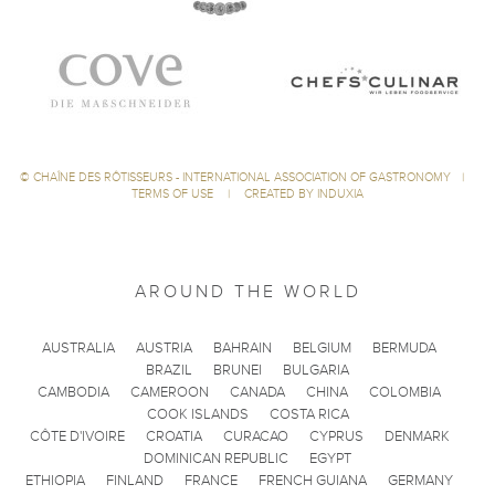
©
CHAÎNE DES RÔTISSEURS - INTERNATIONAL ASSOCIATION OF GASTRONOMY
|
TERMS OF USE
|
CREATED BY INDUXIA
AROUND THE WORLD
AUSTRALIA
AUSTRIA
BAHRAIN
BELGIUM
BERMUDA
BRAZIL
BRUNEI
BULGARIA
CAMBODIA
CAMEROON
CANADA
CHINA
COLOMBIA
COOK ISLANDS
COSTA RICA
CÔTE D'IVOIRE
CROATIA
CURACAO
CYPRUS
DENMARK
DOMINICAN REPUBLIC
EGYPT
ETHIOPIA
FINLAND
FRANCE
FRENCH GUIANA
GERMANY