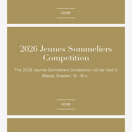
MORE
2026 Jeunes Sommeliers
2026 Jeunes Sommeliers
Competition
Competition
The 2026 Jeunes Sommeliers Competition will be held in
Båstad, Sweden, 14 - 18 o...
MORE