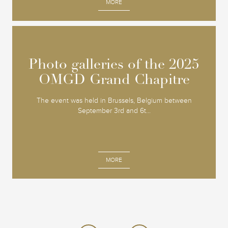
MORE
Photo galleries of the 2025
Photo galleries of the 2025
OMGD Grand Chapitre
OMGD Grand Chapitre
The event was held in Brussels, Belgium between
September 3rd and 6t...
MORE