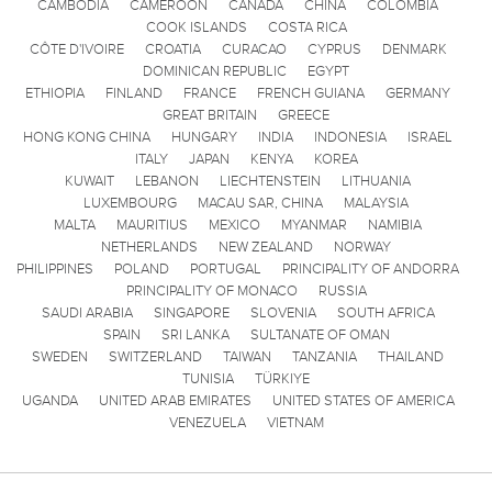
CAMBODIA
CAMEROON
CANADA
CHINA
COLOMBIA
COOK ISLANDS
COSTA RICA
CÔTE D'IVOIRE
CROATIA
CURACAO
CYPRUS
DENMARK
DOMINICAN REPUBLIC
EGYPT
ETHIOPIA
FINLAND
FRANCE
FRENCH GUIANA
GERMANY
GREAT BRITAIN
GREECE
HONG KONG CHINA
HUNGARY
INDIA
INDONESIA
ISRAEL
ITALY
JAPAN
KENYA
KOREA
KUWAIT
LEBANON
LIECHTENSTEIN
LITHUANIA
LUXEMBOURG
MACAU SAR, CHINA
MALAYSIA
MALTA
MAURITIUS
MEXICO
MYANMAR
NAMIBIA
NETHERLANDS
NEW ZEALAND
NORWAY
PHILIPPINES
POLAND
PORTUGAL
PRINCIPALITY OF ANDORRA
PRINCIPALITY OF MONACO
RUSSIA
SAUDI ARABIA
SINGAPORE
SLOVENIA
SOUTH AFRICA
SPAIN
SRI LANKA
SULTANATE OF OMAN
SWEDEN
SWITZERLAND
TAIWAN
TANZANIA
THAILAND
TUNISIA
TÜRKIYE
UGANDA
UNITED ARAB EMIRATES
UNITED STATES OF AMERICA
VENEZUELA
VIETNAM