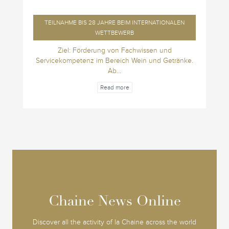
TEILNAHME BIS 28 JAHRE BEIM INTERNATIONALEN
WETTBEWERB
Ziel: Förderung von Fachwissen und
Servicekompetenz im Bereich Wein und Getränke.
Ab...
Read more
Chaine News Online
Chaine News Online
Discover all the activity of la Chaine across the world