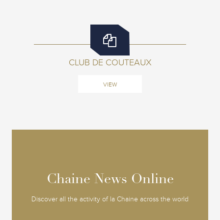
CLUB DE COUTEAUX
VIEW
Chaine News Online
Chaine News Online
Discover all the activity of la Chaine across the world