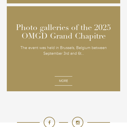
Photo galleries of the 2025
Photo galleries of the 2025
OMGD Grand Chapitre
OMGD Grand Chapitre
The event was held in Brussels, Belgium between
September 3rd and 6t...
MORE