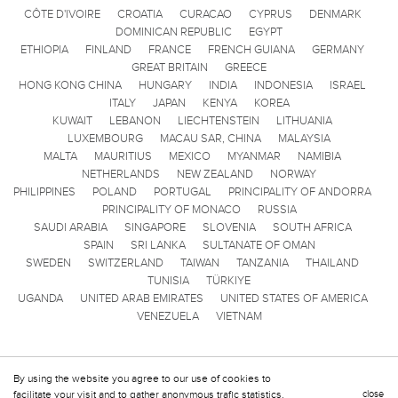
CÔTE D'IVOIRE
CROATIA
CURACAO
CYPRUS
DENMARK
DOMINICAN REPUBLIC
EGYPT
ETHIOPIA
FINLAND
FRANCE
FRENCH GUIANA
GERMANY
GREAT BRITAIN
GREECE
HONG KONG CHINA
HUNGARY
INDIA
INDONESIA
ISRAEL
ITALY
JAPAN
KENYA
KOREA
KUWAIT
LEBANON
LIECHTENSTEIN
LITHUANIA
LUXEMBOURG
MACAU SAR, CHINA
MALAYSIA
MALTA
MAURITIUS
MEXICO
MYANMAR
NAMIBIA
NETHERLANDS
NEW ZEALAND
NORWAY
PHILIPPINES
POLAND
PORTUGAL
PRINCIPALITY OF ANDORRA
PRINCIPALITY OF MONACO
RUSSIA
SAUDI ARABIA
SINGAPORE
SLOVENIA
SOUTH AFRICA
SPAIN
SRI LANKA
SULTANATE OF OMAN
SWEDEN
SWITZERLAND
TAIWAN
TANZANIA
THAILAND
TUNISIA
TÜRKIYE
UGANDA
UNITED ARAB EMIRATES
UNITED STATES OF AMERICA
VENEZUELA
VIETNAM
By using the website you agree to our use of cookies to
facilitate your visit and to gather anonymous trafic statistics.
close