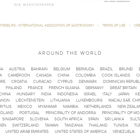
ÔTISSEURS - INTERNATIONAL ASSOCIATION OF GASTRONOMY
|
TERMS OF USE
|
CRE
AROUND THE WORLD
IA
AUSTRIA
BAHRAIN
BELGIUM
BERMUDA
BRAZIL
BRUNEI
A
CAMEROON
CANADA
CHINA
COLOMBIA
COOK ISLANDS
C
IRE
CROATIA
CURACAO
CYPRUS
DENMARK
DOMINICAN REPUBL
FINLAND
FRANCE
FRENCH GUIANA
GERMANY
GREAT BRITAIN
CHINA
HUNGARY
INDIA
INDONESIA
ISRAEL
ITALY
JAPAN
K
ANON
LIECHTENSTEIN
LITHUANIA
LUXEMBOURG
MACAU SAR, CHI
RITIUS
MEXICO
MYANMAR
NAMIBIA
NETHERLANDS
NEW ZEALA
POLAND
PORTUGAL
PRINCIPALITY OF ANDORRA
PRINCIPALITY OF M
SINGAPORE
SLOVENIA
SOUTH AFRICA
SPAIN
SRI LANKA
SULT
DEN
SWITZERLAND
TAIWAN
TANZANIA
THAILAND
TUNISIA
TÜ
UNITED ARAB EMIRATES
UNITED STATES OF AMERICA
VENEZUELA