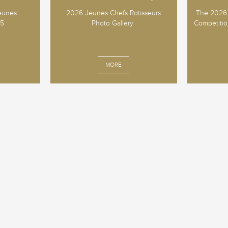
Jeunes
2026 Jeunes Chefs Rotisseurs
The 2026 
25
Photo Gallery
Competition
MORE