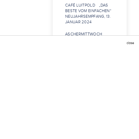
CAFÉ LUITPOLD „DAS
BESTE VOM EINFACHEN“
NEUJAHRSEMPFANG, 13.
JANUAR 2024
ASCHERMITTWOCH
TRIFFT VALENTINSTAG
close
RESTAURANT LA BOHÈME
„VON EINEM ANDEREN
STERN“
TRATTORIA SEITZ „CENA
DI PRIMAVERA“
SCHWARZER REITER
ODER SEESAIBLING?
KÄFER - GRÜN UND
NACHHALTIG
SOMMERAUFTAKT MIT
TRADITION