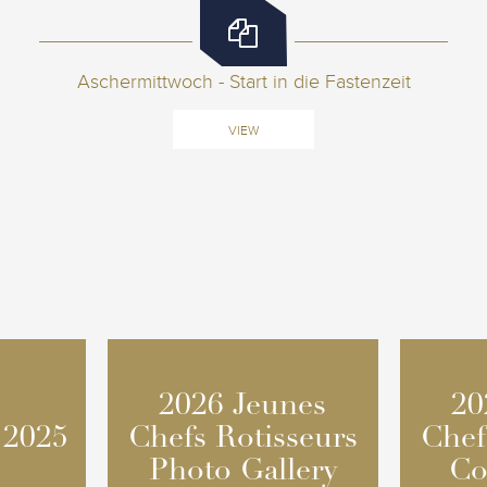
Aschermittwoch - Start in die Fastenzeit
VIEW
2026 Jeunes
2026 Jeunes
20
20
 2025
 2025
Chefs Rotisseurs
Chefs Rotisseurs
Chef
Chef
Photo Gallery
Photo Gallery
Co
Co