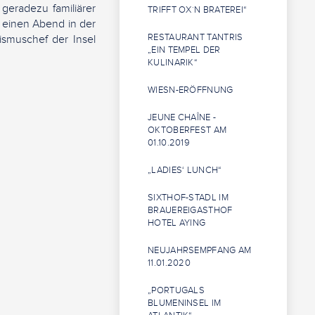
 geradezu familiärer
TRIFFT OX`N BRATEREI“
 einen Abend in der
RESTAURANT TANTRIS
ismuschef der Insel
„EIN TEMPEL DER
KULINARIK“
WIESN-ERÖFFNUNG
JEUNE CHAÎNE -
OKTOBERFEST AM
01.10.2019
„LADIES‘ LUNCH“
SIXTHOF-STADL IM
BRAUEREIGASTHOF
HOTEL AYING
NEUJAHRSEMPFANG AM
11.01.2020
„PORTUGALS
BLUMENINSEL IM