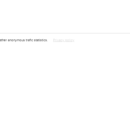
ather anonymous trafic statistics.
Privacy policy