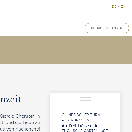
DE
/
EN
MEMBER LOGIN
enzeit
CHINESISCHER TURM
Giorgio Cherubini in
RESTAURANT &
gt. Und die Liebe zu
BIERGARTEN „FEINE
nüs von Küchenchef
ENGLISCHE GARTENLUST