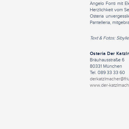
Angelo Fonti mit El
Herzlichkeit vom S
Osteria unvergessl
Pantelleria, mitge
Text & Fotos: Sibyl
Osteria Der Kat
Bräuhausstraße 6
80331 München
Tel. 089 33 33 60
derkatzlmacher@fri
www.der-katzlmach