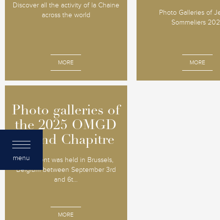
Discover all the activity of la Chaine
Photo Galleries of 
across the world
Sommeliers 20
MORE
MORE
Photo galleries of
Photo galleries of
the 2025 OMGD
the 2025 OMGD
Grand Chapitre
Grand Chapitre
menu
The event was held in Brussels,
Belgium between September 3rd
and 6t...
MORE