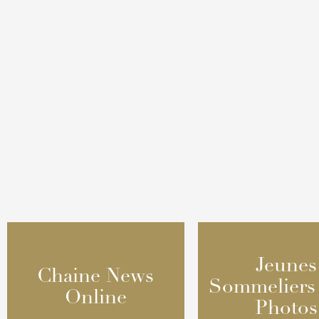
Jeunes
Jeunes
Chaine News
Chaine News
Sommeliers
Sommeliers
Online
Online
Photos
Photos