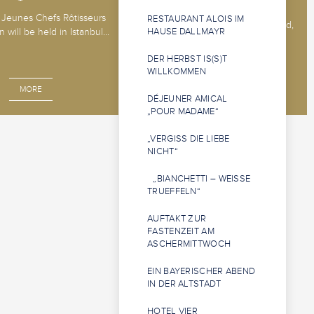
The 2026 Jeunes Sommeliers
Jeunes Chefs Rôtisseurs
RESTAURANT ALOIS IM
Competition will be held in Båstad,
 will be held in Istanbul...
HAUSE DALLMAYR
Sweden, 14 - 18 o...
DER HERBST IS(S)T
WILLKOMMEN
MORE
MORE
DÉJEUNER AMICAL
„POUR MADAME“
„VERGISS DIE LIEBE
NICHT“
„BIANCHETTI – WEISSE
TRUEFFELN“
AUFTAKT ZUR
FASTENZEIT AM
ASCHERMITTWOCH
EIN BAYERISCHER ABEND
IN DER ALTSTADT
HOTEL VIER