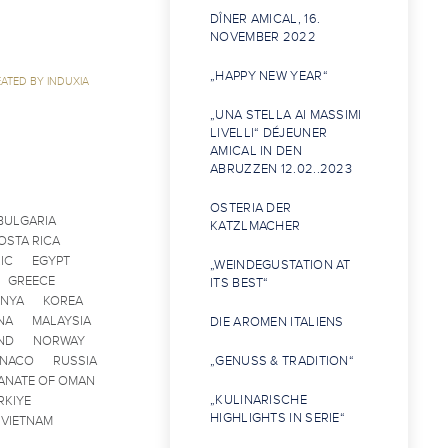
DÎNER AMICAL, 16.
NOVEMBER 2022
„HAPPY NEW YEAR“
ATED BY INDUXIA
„UNA STELLA AI MASSIMI
LIVELLI“ DÉJEUNER
AMICAL IN DEN
ABRUZZEN 12.02..2023
OSTERIA DER
BULGARIA
KATZLMACHER
OSTA RICA
IC
EGYPT
„WEINDEGUSTATION AT
GREECE
ITS BEST“
ENYA
KOREA
NA
MALAYSIA
DIE AROMEN ITALIENS
ND
NORWAY
ONACO
RUSSIA
„GENUSS & TRADITION“
ANATE OF OMAN
„KULINARISCHE
RKIYE
HIGHLIGHTS IN SERIE“
VIETNAM