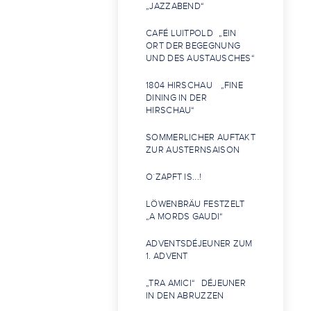
„JAZZABEND“
CAFÉ LUITPOLD „EIN
ORT DER BEGEGNUNG
UND DES AUSTAUSCHES“
1804 HIRSCHAU „FINE
DINING IN DER
HIRSCHAU“
SOMMERLICHER AUFTAKT
ZUR AUSTERNSAISON
O´ZAPFT IS...!
LÖWENBRÄU FESTZELT
„A MORDS GAUDI“
ADVENTSDÉJEUNER ZUM
1. ADVENT
„TRA AMICI“ DÉJEUNER
IN DEN ABRUZZEN