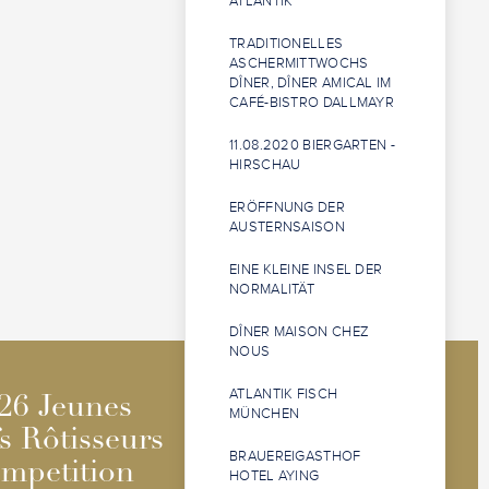
ATLANTIK“
TRADITIONELLES
ASCHERMITTWOCHS
DÎNER, DÎNER AMICAL IM
CAFÉ-BISTRO DALLMAYR
11.08.2020 BIERGARTEN -
HIRSCHAU
ERÖFFNUNG DER
AUSTERNSAISON
EINE KLEINE INSEL DER
NORMALITÄT
DÎNER MAISON CHEZ
NOUS
2026 Jeunes
2026 Jeunes
ATLANTIK FISCH
26 Jeunes
26 Jeunes
MÜNCHEN
Sommeliers
Sommeliers
s Rôtisseurs
s Rôtisseurs
BRAUEREIGASTHOF
Competition
Competition
mpetition
mpetition
HOTEL AYING