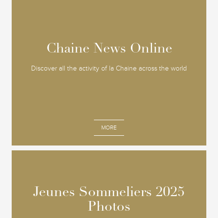
Chaine News Online
Chaine News Online
Discover all the activity of la Chaine across the world
MORE
Jeunes Sommeliers 2025
Jeunes Sommeliers 2025
Photos
Photos