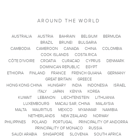
AROUND THE WORLD
AUSTRALIA
AUSTRIA
BAHRAIN
BELGIUM
BERMUDA
BRAZIL
BRUNEI
BULGARIA
CAMBODIA
CAMEROON
CANADA
CHINA
COLOMBIA
COOK ISLANDS
COSTA RICA
CÔTE D'IVOIRE
CROATIA
CURACAO
CYPRUS
DENMARK
DOMINICAN REPUBLIC
EGYPT
ETHIOPIA
FINLAND
FRANCE
FRENCH GUIANA
GERMANY
GREAT BRITAIN
GREECE
HONG KONG CHINA
HUNGARY
INDIA
INDONESIA
ISRAEL
ITALY
JAPAN
KENYA
KOREA
KUWAIT
LEBANON
LIECHTENSTEIN
LITHUANIA
LUXEMBOURG
MACAU SAR, CHINA
MALAYSIA
MALTA
MAURITIUS
MEXICO
MYANMAR
NAMIBIA
NETHERLANDS
NEW ZEALAND
NORWAY
PHILIPPINES
POLAND
PORTUGAL
PRINCIPALITY OF ANDORRA
PRINCIPALITY OF MONACO
RUSSIA
SAUDI ARABIA
SINGAPORE
SLOVENIA
SOUTH AFRICA