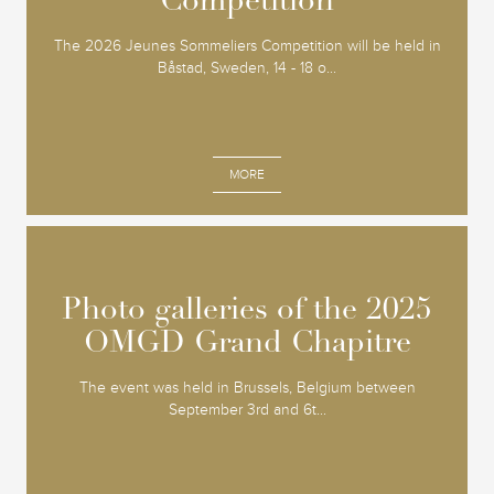
Competition
Competition
The 2026 Jeunes Sommeliers Competition will be held in
Båstad, Sweden, 14 - 18 o...
MORE
Photo galleries of the 2025
Photo galleries of the 2025
OMGD Grand Chapitre
OMGD Grand Chapitre
The event was held in Brussels, Belgium between
September 3rd and 6t...