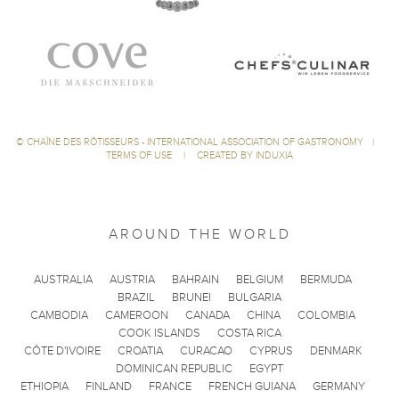
©
CHAÎNE DES RÔTISSEURS - INTERNATIONAL ASSOCIATION OF GASTRONOMY
|
TERMS OF USE
|
CREATED BY INDUXIA
AROUND THE WORLD
AUSTRALIA
AUSTRIA
BAHRAIN
BELGIUM
BERMUDA
BRAZIL
BRUNEI
BULGARIA
CAMBODIA
CAMEROON
CANADA
CHINA
COLOMBIA
COOK ISLANDS
COSTA RICA
CÔTE D'IVOIRE
CROATIA
CURACAO
CYPRUS
DENMARK
DOMINICAN REPUBLIC
EGYPT
ETHIOPIA
FINLAND
FRANCE
FRENCH GUIANA
GERMANY