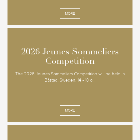
MORE
2026 Jeunes Sommeliers
2026 Jeunes Sommeliers
Competition
Competition
The 2026 Jeunes Sommeliers Competition will be held in
Båstad, Sweden, 14 - 18 o...
MORE