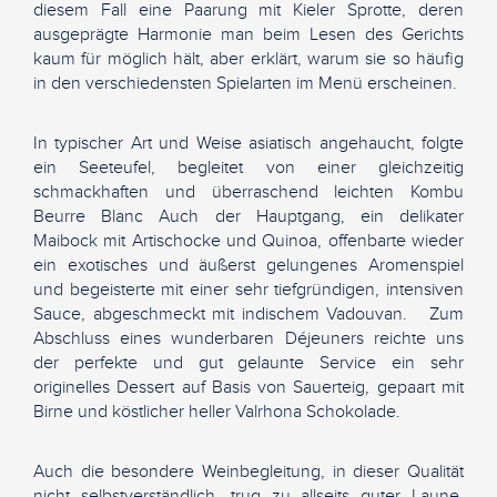
diesem Fall eine Paarung mit Kieler Sprotte, deren
ausgeprägte Harmonie man beim Lesen des Gerichts
kaum für möglich hält, aber erklärt, warum sie so häufig
in den verschiedensten Spielarten im Menü erscheinen.
In typischer Art und Weise asiatisch angehaucht, folgte
ein Seeteufel, begleitet von einer gleichzeitig
schmackhaften und überraschend leichten Kombu
Beurre Blanc Auch der Hauptgang, ein delikater
Maibock mit Artischocke und Quinoa, offenbarte wieder
ein exotisches und äußerst gelungenes Aromenspiel
und begeisterte mit einer sehr tiefgründigen, intensiven
Sauce, abgeschmeckt mit indischem Vadouvan. Zum
Abschluss eines wunderbaren Déjeuners reichte uns
der perfekte und gut gelaunte Service ein sehr
originelles Dessert auf Basis von Sauerteig, gepaart mit
Birne und köstlicher heller Valrhona Schokolade.
Auch die besondere Weinbegleitung, in dieser Qualität
nicht selbstverständlich, trug zu allseits guter Laune,