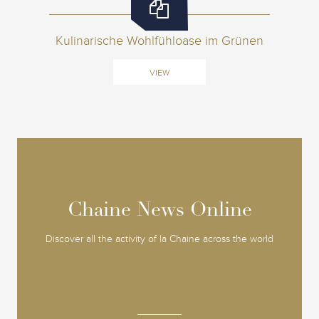
Kulinarische Wohlfühloase im Grünen
VIEW
Chaine News Online
Chaine News Online
Discover all the activity of la Chaine across the world