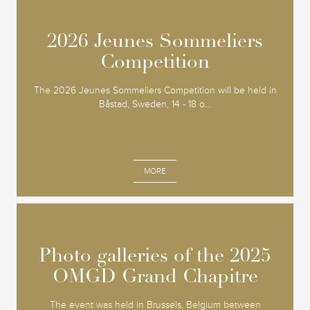
2026 Jeunes Sommeliers
2026 Jeunes Sommeliers
Competition
Competition
The 2026 Jeunes Sommeliers Competition will be held in
Båstad, Sweden, 14 - 18 o...
MORE
Photo galleries of the 2025
Photo galleries of the 2025
OMGD Grand Chapitre
OMGD Grand Chapitre
The event was held in Brussels, Belgium between