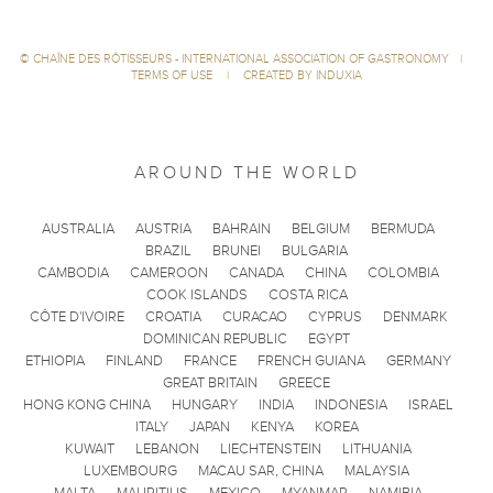
©
CHAÎNE DES RÔTISSEURS - INTERNATIONAL ASSOCIATION OF GASTRONOMY
|
TERMS OF USE
|
CREATED BY INDUXIA
AROUND THE WORLD
AUSTRALIA
AUSTRIA
BAHRAIN
BELGIUM
BERMUDA
BRAZIL
BRUNEI
BULGARIA
CAMBODIA
CAMEROON
CANADA
CHINA
COLOMBIA
COOK ISLANDS
COSTA RICA
CÔTE D'IVOIRE
CROATIA
CURACAO
CYPRUS
DENMARK
DOMINICAN REPUBLIC
EGYPT
ETHIOPIA
FINLAND
FRANCE
FRENCH GUIANA
GERMANY
GREAT BRITAIN
GREECE
HONG KONG CHINA
HUNGARY
INDIA
INDONESIA
ISRAEL
ITALY
JAPAN
KENYA
KOREA
KUWAIT
LEBANON
LIECHTENSTEIN
LITHUANIA
LUXEMBOURG
MACAU SAR, CHINA
MALAYSIA