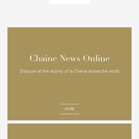
Chaine News Online
Chaine News Online
Discover all the activity of la Chaine across the world
MORE