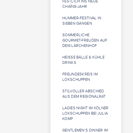
FESTLICH INS NEUE
CHAÎNE-JAHR
HUMMER-FESTIVAL IN
SIEBEN GÄNGEN
SOMMERLICHE
GOURMET-FREUDEN AUF
DEM LÄRCHENHOF
HEISSE BÄLLE & KÜHLE D
RINKS
FREUNDESKREIS IM
LOKSCHUPPEN
STILVOLLER ABSCHIED
AUS DEM REGIONALRAT
LADIES NIGHT IM KÖLNER
LOKSCHUPPEN BEI JULIA
KOMP
GENTLEMEN‘S DINNER IM