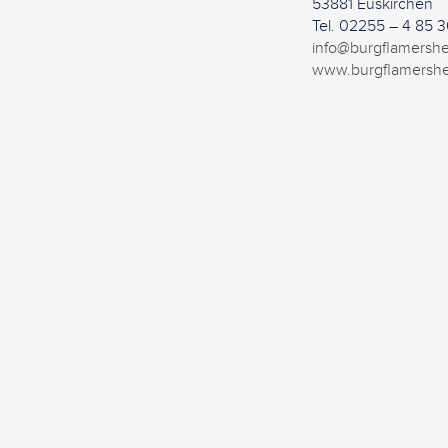
53881 Euskirchen
Tel. 02255 – 4 85 3
info@burgflamersh
www.burgflamersh