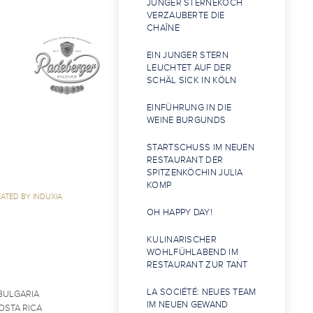
JUNGER STERNEKOCH
VERZAUBERTE DIE
CHAÎNE
EIN JUNGER STERN
LEUCHTET AUF DER
SCHÄL SICK IN KÖLN
EINFÜHRUNG IN DIE
WEINE BURGUNDS
STARTSCHUSS IM NEUEN
RESTAURANT DER
SPITZENKÖCHIN JULIA
KOMP
ATED BY INDUXIA
OH HAPPY DAY!
KULINARISCHER
WOHLFÜHLABEND IM
RESTAURANT ZUR TANT
LA SOCIÉTÉ: NEUES TEAM
BULGARIA
IM NEUEN GEWAND
OSTA RICA