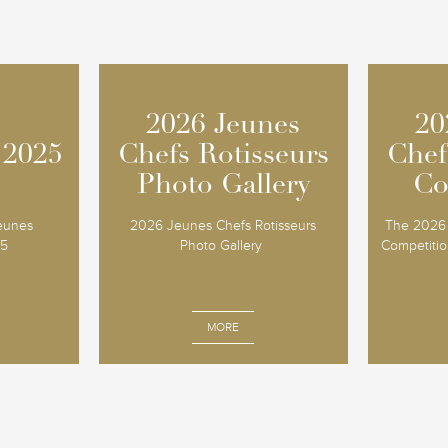
2026 Jeunes
2026 Jeunes
20
20
 2025
 2025
Chefs Rotisseurs
Chefs Rotisseurs
Chef
Chef
Photo Gallery
Photo Gallery
Co
Co
Jeunes
2026 Jeunes Chefs Rotisseurs
The 2026 
25
Photo Gallery
Competition
MORE