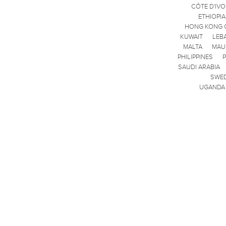
CÔTE D'IVO
ETHIOPIA
HONG KONG 
KUWAIT
LEB
MALTA
MAU
PHILIPPINES
SAUDI ARABIA
SWE
UGANDA