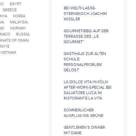
IC
EGYPT
BEI WELTKLASSE-
GREECE
STERNEKOCH JOACHIM
ENYA
KOREA
WISSLER
NA
MALAYSIA
ND
NORWAY
GOURMET-BBQ AUF DER
ONACO
RUSSIA
TERRASSE DES „LE
ANATE OF OMAN
GOURMET“
RKIYE
VIETNAM
GASTHAUS ZUR ALTEN
SCHULE:
PERSONALPROBLEM
GELÖST
LA DOLCE VITA IN KÖLN
AFTER-WORK-SPECIAL BEI
SALVATORE LUCA IM
RISTORANTE LA VITA
SOMMERLICHER
AUSFLUG INS GRÜNE
GENTLEMEN’S DINNER
MIT DAME