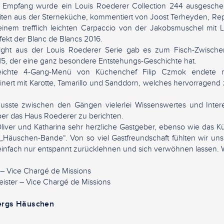
Empfang wurde ein Louis Roederer Collection 244 ausgeschen
eiten aus der Sterneküche, kommentiert von Joost Terheyden, Re
inem trefflich leichten Carpaccio von der Jakobsmuschel mit L
fekt der Blanc de Blancs 2016.
light aus der Louis Roederer Serie gab es zum Fisch-Zwische
15, der eine ganz besondere Entstehungs-Geschichte hat.
eichte 4-Gang-Menü von Küchenchef Filip Czmok endete mi
inert mit Karotte, Tamarillo und Sanddorn, welches hervorragen
usste zwischen den Gängen vielerlei Wissenswertes und Inter
ber das Haus Roederer zu berichten.
iver und Katharina sehr herzliche Gastgeber, ebenso wie das K
„Häuschen-Bande“. Von so viel Gastfreundschaft fühlten wir uns
einfach nur entspannt zurücklehnen und sich verwöhnen lassen. 
 – Vice Chargé de Missions
ister – Vice Chargé de Missions
ergs Häuschen
1