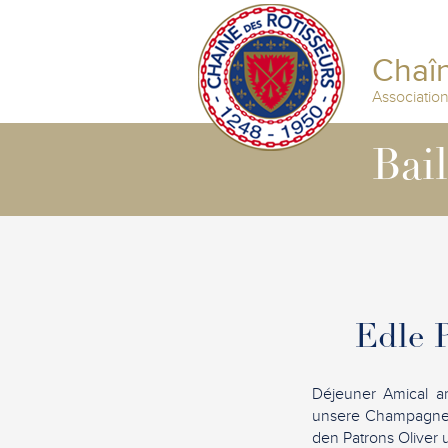
Chaîn
Associatio
Bai
Edle 
Déjeuner Amical a
unsere Champagner
den Patrons Oliver u