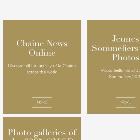
Jeunes
Jeunes
Chaine News
Chaine News
Sommeliers
Sommeliers
Online
Online
Photos
Photos
Discover all the activity of la Chaine
Photo Galleries of 
across the world
Sommeliers 20
MORE
MORE
Photo galleries of
Photo galleries of