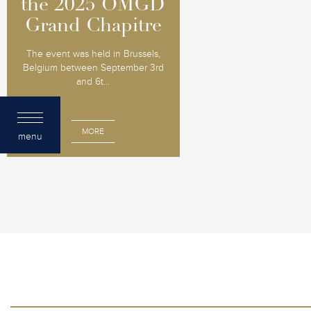
the 2025 OMGD
the 2025 OMGD
Grand Chapitre
Grand Chapitre
The event was held in Brussels,
Belgium between September 3rd
and 6t...
MORE
menu