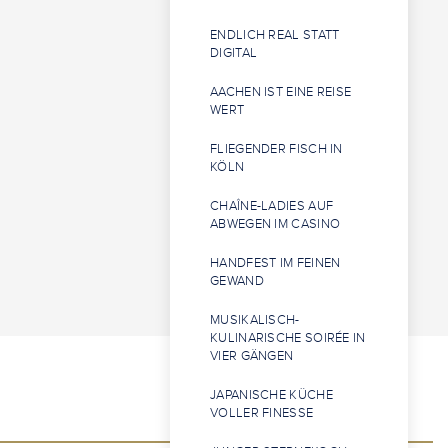
ENDLICH REAL STATT
DIGITAL
AACHEN IST EINE REISE
WERT
FLIEGENDER FISCH IN
KÖLN
CHAÎNE-LADIES AUF
ABWEGEN IM CASINO
HANDFEST IM FEINEN
GEWAND
MUSIKALISCH-
KULINARISCHE SOIRÉE IN
VIER GÄNGEN
JAPANISCHE KÜCHE
VOLLER FINESSE