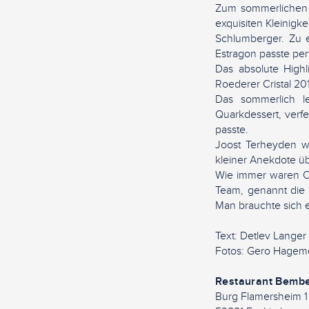
Zum sommerlichen 
exquisiten Kleinigk
Schlumberger. Zu e
Estragon passte per
Das absolute High
Roederer Cristal 20
Das sommerlich l
Quarkdessert, verfe
passte.
Joost Terheyden w
kleiner Anekdote ü
Wie immer waren Ol
Team, genannt die 
Man brauchte sich 
Text: Detlev Langer
Fotos: Gero Hageme
Restaurant Bemb
Burg Flamersheim 