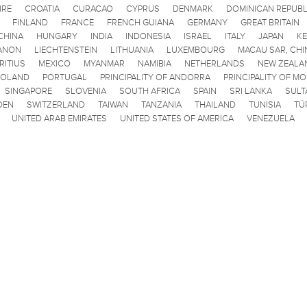
IRE
CROATIA
CURACAO
CYPRUS
DENMARK
DOMINICAN REPUBL
FINLAND
FRANCE
FRENCH GUIANA
GERMANY
GREAT BRITAIN
CHINA
HUNGARY
INDIA
INDONESIA
ISRAEL
ITALY
JAPAN
K
ANON
LIECHTENSTEIN
LITHUANIA
LUXEMBOURG
MACAU SAR, CHI
RITIUS
MEXICO
MYANMAR
NAMIBIA
NETHERLANDS
NEW ZEALA
POLAND
PORTUGAL
PRINCIPALITY OF ANDORRA
PRINCIPALITY OF M
SINGAPORE
SLOVENIA
SOUTH AFRICA
SPAIN
SRI LANKA
SULT
DEN
SWITZERLAND
TAIWAN
TANZANIA
THAILAND
TUNISIA
TÜ
UNITED ARAB EMIRATES
UNITED STATES OF AMERICA
VENEZUELA