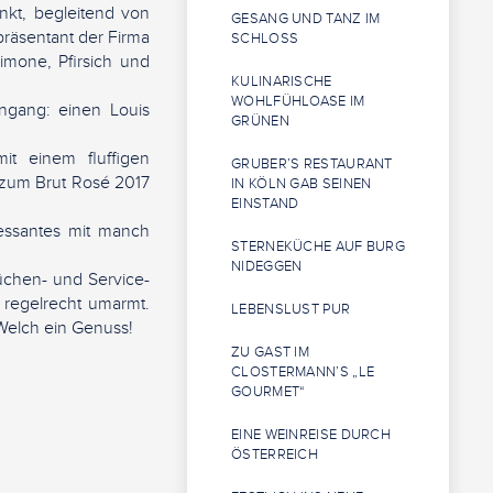
kt, begleitend von
GESANG UND TANZ IM
präsentant der Firma
SCHLOSS
imone, Pfirsich und
KULINARISCHE
WOHLFÜHLOASE IM
ngang: einen Louis
GRÜNEN
t einem fluffigen
GRUBER’S RESTAURANT
d zum Brut Rosé 2017
IN KÖLN GAB SEINEN
EINSTAND
essantes mit manch
STERNEKÜCHE AUF BURG
NIDEGGEN
üchen- und Service-
 regelrecht umarmt.
LEBENSLUST PUR
Welch ein Genuss!
ZU GAST IM
CLOSTERMANN’S „LE
GOURMET“
EINE WEINREISE DURCH
ÖSTERREICH