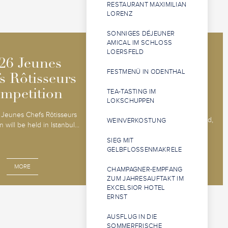
RESTAURANT MAXIMILIAN
LORENZ
SONNIGES DÉJEUNER
AMICAL IM SCHLOSS
LOERSFELD
2026 Jeunes
2026 Jeunes
26 Jeunes
26 Jeunes
FESTMENÜ IN ODENTHAL
Sommeliers
Sommeliers
s Rôtisseurs
s Rôtisseurs
Competition
Competition
TEA-TASTING IM
mpetition
mpetition
LOKSCHUPPEN
The 2026 Jeunes Sommeliers
Jeunes Chefs Rôtisseurs
Competition will be held in Båstad,
WEINVERKOSTUNG
 will be held in Istanbul...
Sweden, 14 - 18 o...
SIEG MIT
GELBFLOSSENMAKRELE
MORE
MORE
CHAMPAGNER-EMPFANG
ZUM JAHRESAUFTAKT IM
EXCELSIOR HOTEL
ERNST
AUSFLUG IN DIE
SOMMERFRISCHE