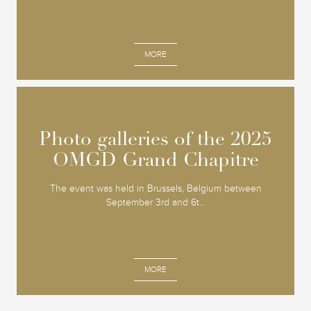
MORE
Photo galleries of the 2025
Photo galleries of the 2025
OMGD Grand Chapitre
OMGD Grand Chapitre
The event was held in Brussels, Belgium between
September 3rd and 6t...
MORE