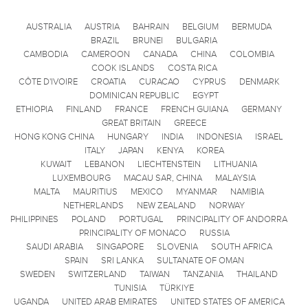
AUSTRALIA
AUSTRIA
BAHRAIN
BELGIUM
BERMUDA
BRAZIL
BRUNEI
BULGARIA
CAMBODIA
CAMEROON
CANADA
CHINA
COLOMBIA
COOK ISLANDS
COSTA RICA
CÔTE D'IVOIRE
CROATIA
CURACAO
CYPRUS
DENMARK
DOMINICAN REPUBLIC
EGYPT
ETHIOPIA
FINLAND
FRANCE
FRENCH GUIANA
GERMANY
GREAT BRITAIN
GREECE
HONG KONG CHINA
HUNGARY
INDIA
INDONESIA
ISRAEL
ITALY
JAPAN
KENYA
KOREA
KUWAIT
LEBANON
LIECHTENSTEIN
LITHUANIA
LUXEMBOURG
MACAU SAR, CHINA
MALAYSIA
MALTA
MAURITIUS
MEXICO
MYANMAR
NAMIBIA
NETHERLANDS
NEW ZEALAND
NORWAY
PHILIPPINES
POLAND
PORTUGAL
PRINCIPALITY OF ANDORRA
PRINCIPALITY OF MONACO
RUSSIA
SAUDI ARABIA
SINGAPORE
SLOVENIA
SOUTH AFRICA
SPAIN
SRI LANKA
SULTANATE OF OMAN
SWEDEN
SWITZERLAND
TAIWAN
TANZANIA
THAILAND
TUNISIA
TÜRKIYE
UGANDA
UNITED ARAB EMIRATES
UNITED STATES OF AMERICA