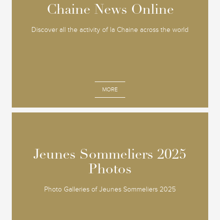
Chaine News Online
Chaine News Online
Discover all the activity of la Chaine across the world
MORE
Jeunes Sommeliers 2025
Jeunes Sommeliers 2025
Photos
Photos
Photo Galleries of Jeunes Sommeliers 2025