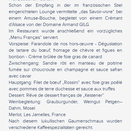
Schon der Empfang in der im französischen Stiel
eingerichteten Lounge vermittelte „das Savoir-vivre“ bei
einem Amuse-Bouche, begleitet von einem Crémant
d‘Alsace von der Domaine Armand GILG.
Im Restaurant wurde anschließend ein vorzügliches
„Menu Français“ serviert.
Vorspeise: Farandole de nos hors-œuvre - Dégustation
de tartare du bœuf, fromage de chèvre et figues en
bonbon - Crème brûlée de foie gras de canard
Zwischengang: Sandre rôti en manteau de poitrine
fumée sur choucroute en champagne et sauce safran
avec caviar
Hauptgang: Filet de bœuf „Rossini“ avec foie gras poêlé
avec pommes de terre duchesse et sauce aux truffes
Dessert: Rêve de dessert français de „Kestener“
Weinbegleitung: Grauburgunder, Weingut Petgen–
Dahm, Mosel
Merlot, Les Jamelles, France
Nach diesem lukullischen Gaumenschmaus wurden
verschiedene Kaffeespezialitäten gereicht.