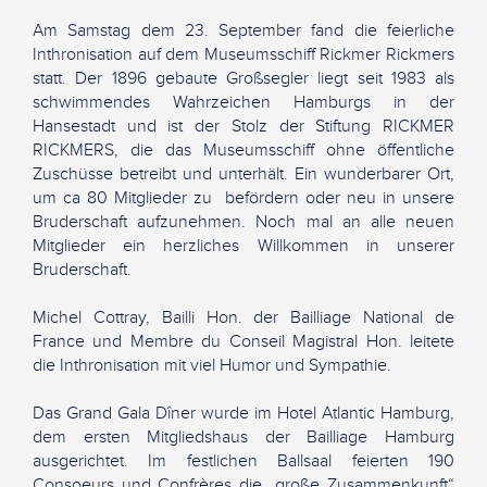
Am Samstag dem 23. September fand die feierliche
Inthronisation auf dem Museumsschiff Rickmer Rickmers
statt. Der 1896 gebaute Großsegler liegt seit 1983 als
schwimmendes Wahrzeichen Hamburgs in der
Hansestadt und ist der Stolz der Stiftung RICKMER
RICKMERS, die das Museumsschiff ohne öffentliche
Zuschüsse betreibt und unterhält. Ein wunderbarer Ort,
um ca 80 Mitglieder zu befördern oder neu in unsere
Bruderschaft aufzunehmen. Noch mal an alle neuen
Mitglieder ein herzliches Willkommen in unserer
Bruderschaft.
Michel Cottray, Bailli Hon. der Bailliage National de
France und Membre du Conseil Magistral Hon. leitete
die Inthronisation mit viel Humor und Sympathie.
Das Grand Gala Dîner wurde im Hotel Atlantic Hamburg,
dem ersten Mitgliedshaus der Bailliage Hamburg
ausgerichtet. Im festlichen Ballsaal feierten 190
Consoeurs und Confrères die „große Zusammenkunft“