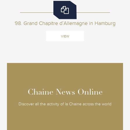
98. Grand Chapitre d´Allemagne in Hamburg
VIEW
Chaine News Online
Chaine News Online
Discover all the activity of la Chaine across the world