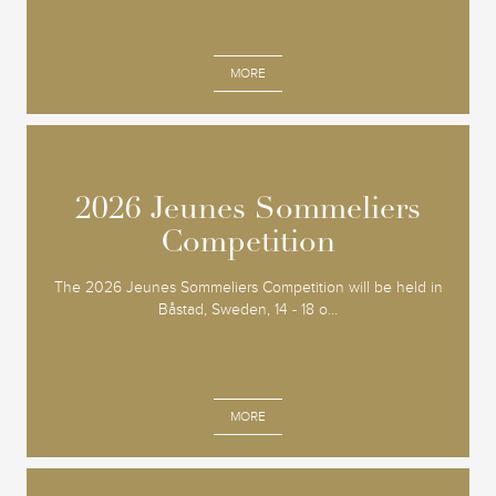
MORE
2026 Jeunes Sommeliers
2026 Jeunes Sommeliers
Competition
Competition
The 2026 Jeunes Sommeliers Competition will be held in
Båstad, Sweden, 14 - 18 o...
MORE