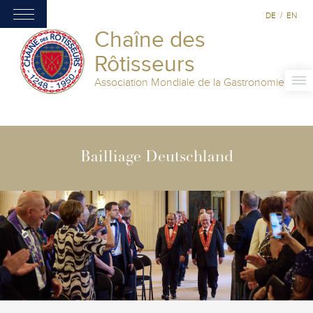
DE
/
EN
Chaîne des
Rôtisseurs
Association Mondiale de la Gastronomie
Bailliage Deutschland