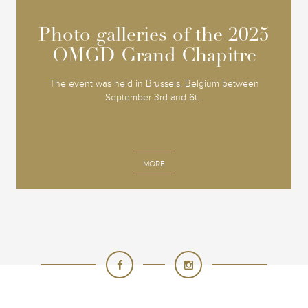
Photo galleries of the 2025
Photo galleries of the 2025
OMGD Grand Chapitre
OMGD Grand Chapitre
The event was held in Brussels, Belgium between
September 3rd and 6t...
MORE