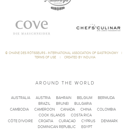
©
CHAÎNE DES RÔTISSEURS - INTERNATIONAL ASSOCIATION OF GASTRONOMY
|
TERMS OF USE
|
CREATED BY INDUXIA
AROUND THE WORLD
AUSTRALIA
AUSTRIA
BAHRAIN
BELGIUM
BERMUDA
BRAZIL
BRUNEI
BULGARIA
CAMBODIA
CAMEROON
CANADA
CHINA
COLOMBIA
COOK ISLANDS
COSTA RICA
CÔTE D'IVOIRE
CROATIA
CURACAO
CYPRUS
DENMARK
DOMINICAN REPUBLIC
EGYPT